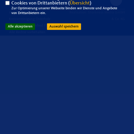
Cookies von Drittanbietern (
Übersicht
)
Zur Optimierung unserer Webseite binden wir Dienste und Angebote
@2026 Senioren-Union,
Realisation: Sharkness Media GmbH
von Drittanbietern ein.
Kreisvereinigung Osterholz
& Co. KG
Vorsitzender: Manfred P. Kiehn
Alle akzeptieren
Auswahl speichern
Alle Rechte vorbehalten.