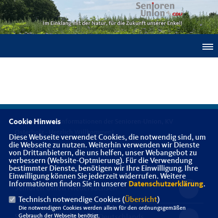
Cookie Hinweis
Hier finden Sie Informationen der Senioren-Union, KV
Osterholz - Herzlich Willkommen!
Diese Webseite verwendet Cookies, die notwendig sind, um
die Webseite zu nutzen. Weiterhin verwenden wir Dienste
von Drittanbietern, die uns helfen, unser Webangebot zu
verbessern (Website-Optmierung). Für die Verwendung
bestimmter Dienste, benötigen wir Ihre Einwilligung. Ihre
IMPRESSUM
DATENSCHUTZ
KONTAKT
Einwilligung können Sie jederzeit widerrufen. Weitere
Informationen finden Sie in unserer
Datenschutzerklärung
.
Senioren Union Niedersachsen
Technisch notwendige Cookies (
Übersicht
)
Die notwendigen Cookies werden allein für den ordnungsgemäßen
Gebrauch der Webseite benötigt.
Senioren-Union der CDU Deutschlands