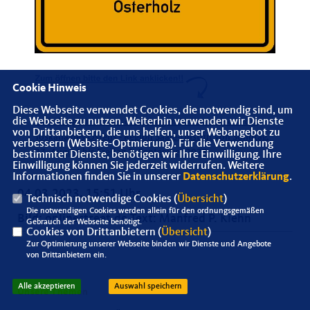
Cookie Hinweis
Diese Webseite verwendet Cookies, die notwendig sind, um
die Webseite zu nutzen. Weiterhin verwenden wir Dienste
Einladung zu unserer diesjährigen Sommerreise in die
von Drittanbietern, die uns helfen, unser Webangebot zu
Toskana des Ostens - Region Saale-Unstrut von Sonntag,
verbessern (Website-Optmierung). Für die Verwendung
27. August bis Freitag 1. September 2023
bestimmter Dienste, benötigen wir Ihre Einwilligung. Ihre
Einwilligung können Sie jederzeit widerrufen. Weitere
Informationen finden Sie in unserer
Datenschutzerklärung
.
04.03.2023, 15:51 Uhr
Technisch notwendige Cookies (
Übersicht
)
Die notwendigen Cookies werden allein für den ordnungsgemäßen
Bild: onlinestreet.de Text: Manfred P. Kiehn
Gebrauch der Webseite benötigt.
Cookies von Drittanbietern (
Übersicht
)
Zur Optimierung unserer Webseite binden wir Dienste und Angebote
von Drittanbietern ein.
Alle akzeptieren
Auswahl speichern
Unsere Themen