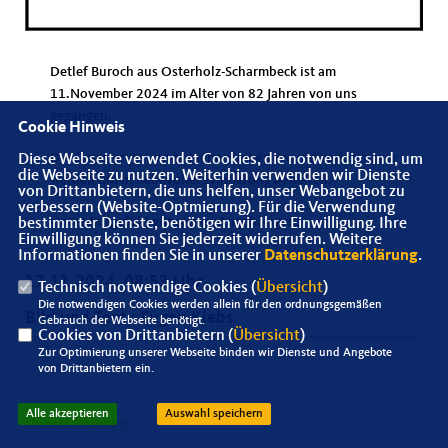
Detlef Buroch aus Osterholz-Scharmbeck ist am
11.November 2024 im Alter von 82 Jahren von uns
gegangen.
Cookie Hinweis
Die Senioren-Union hat einen lieben Freund verloren, wir
Diese Webseite verwendet Cookies, die notwendig sind, um
die Webseite zu nutzen. Weiterhin verwenden wir Dienste
werden Ihn in liebevoller Erinnerung behalten.
von Drittanbietern, die uns helfen, unser Webangebot zu
verbessern (Website-Optmierung). Für die Verwendung
Unser Mitgefühl gilt seinen Angehörigen.
bestimmter Dienste, benötigen wir Ihre Einwilligung. Ihre
Einwilligung können Sie jederzeit widerrufen. Weitere
Informationen finden Sie in unserer
Datenschutzerklärung
.
17.11.2024, 08:53 Uhr
Technisch notwendige Cookies (
Übersicht
)
Die notwendigen Cookies werden allein für den ordnungsgemäßen
Bild und Text : Eugen Klebs
Gebrauch der Webseite benötigt.
Cookies von Drittanbietern (
Übersicht
)
Zur Optimierung unserer Webseite binden wir Dienste und Angebote
von Drittanbietern ein.
Alle akzeptieren
Auswahl speichern
Unsere Themen