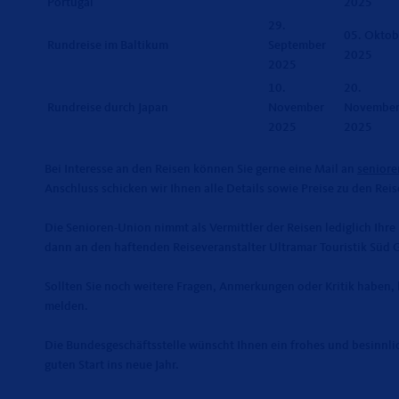
Portugal
2025
29.
05. Oktob
Rundreise im Baltikum
September
2025
2025
10.
20.
Rundreise durch Japan
November
Novembe
2025
2025
Bei Interesse an den Reisen können Sie gerne eine Mail an
senior
Anschluss schicken wir Ihnen alle Details sowie Preise zu den Reis
Die Senioren-Union nimmt als Vermittler der Reisen lediglich Ihre
dann an den haftenden Reiseveranstalter Ultramar Touristik Süd
Sollten Sie noch weitere Fragen, Anmerkungen oder Kritik haben, 
melden.
Die Bundesgeschäftsstelle wünscht Ihnen ein frohes und besinnl
guten Start ins neue Jahr.