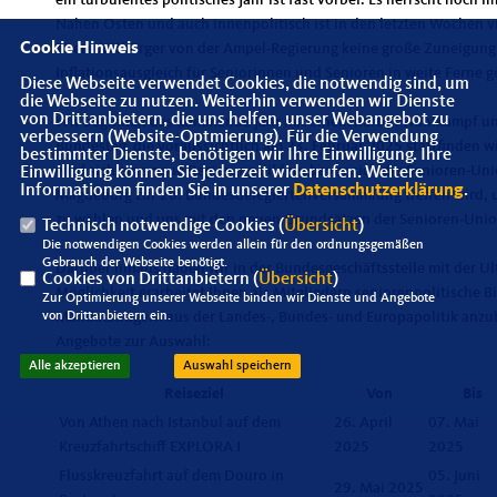
Nahen Osten und auch innenpolitisch ist in den letzten Wochen v
Cookie Hinweis
ältere Mitbürger von der Ampel-Regierung keine große Zuneigung
Inflationsausgleich für Seniorinnen und Senioren in weite Ferne ge
Diese Webseite verwendet Cookies, die notwendig sind, um
die Webseite zu nutzen. Weiterhin verwenden wir Dienste
von Drittanbietern, die uns helfen, unser Webangebot zu
Wir beginnen das kommende Jahr mit einem harten Wahlkampf u
verbessern (Website-Optmierung). Für die Verwendung
Bundestag, die voraussichtlich am 23. Februar 2025 stattfinden w
bestimmter Dienste, benötigen wir Ihre Einwilligung. Ihre
wird sich eine neue Regierung bilden, bevor sich die Senioren-Un
Einwilligung können Sie jederzeit widerrufen. Weitere
Informationen finden Sie in unserer
Datenschutzerklärung
.
Magdeburg zur 20. Bundesdelegiertenversammlung treffen wird,
zu wählen und uns mit den neuen Grundsätzen der Senioren-Unio
Technisch notwendige Cookies (
Übersicht
)
Die notwendigen Cookies werden allein für den ordnungsgemäßen
Gebrauch der Webseite benötigt.
Darüber hinaus haben wir in der Bundesgeschäftsstelle mit der U
Cookies von Drittanbietern (
Übersicht
)
Möglichkeit erarbeitet Ihnen als Mitgliedern seniorenpolitische 
Zur Optimierung unserer Webseite binden wir Dienste und Angebote
von Drittanbietern ein.
Mandatsträgern aus der Landes-, Bundes- und Europapolitik anzub
Angebote zur Auswahl:
Alle akzeptieren
Auswahl speichern
Reiseziel
Von
Bis
Von Athen nach Istanbul auf dem
26. April
07. Mai
Kreuzfahrtschiff EXPLORA I
2025
2025
Flusskreuzfahrt auf dem Douro in
05. Juni
29. Mai 2025