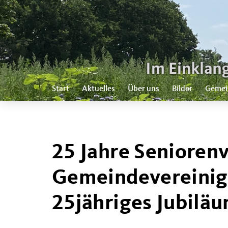
Start
Aktuelles
Über uns
Bilder
Gemei
25 Jahre Senioren
Gemeindevereinigu
25jähriges Jubilä