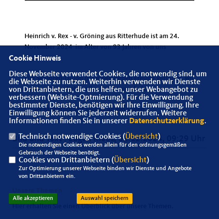
Heinrich v. Rex - v. Gröning aus Ritterhude ist am 24.
November 2024 im Alter von 93 Jahren von uns
gegangen.
Cookie Hinweis
Diese Webseite verwendet Cookies, die notwendig sind, um
Die Senioren-Union hat einen lieben Freund verloren, wir
die Webseite zu nutzen. Weiterhin verwenden wir Dienste
werden Ihn in liebevoller Erinnerung behalten.
von Drittanbietern, die uns helfen, unser Webangebot zu
verbessern (Website-Optmierung). Für die Verwendung
bestimmter Dienste, benötigen wir Ihre Einwilligung. Ihre
Unser Mitgefühl gilt seinen Angehörigen.
Einwilligung können Sie jederzeit widerrufen. Weitere
Informationen finden Sie in unserer
Datenschutzerklärung
.
Technisch notwendige Cookies (
Übersicht
)
Bild und Text : Eugen Klebs, 01.12.2024, 09:29 Uhr
Die notwendigen Cookies werden allein für den ordnungsgemäßen
Gebrauch der Webseite benötigt.
Cookies von Drittanbietern (
Übersicht
)
Zur Optimierung unserer Webseite binden wir Dienste und Angebote
von Drittanbietern ein.
Unsere Themen
Alle akzeptieren
Auswahl speichern
Hier erhalten Sie einen Überblick über unsere Themen.