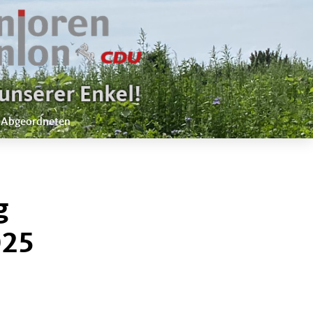
 Abgeordneten
g
025